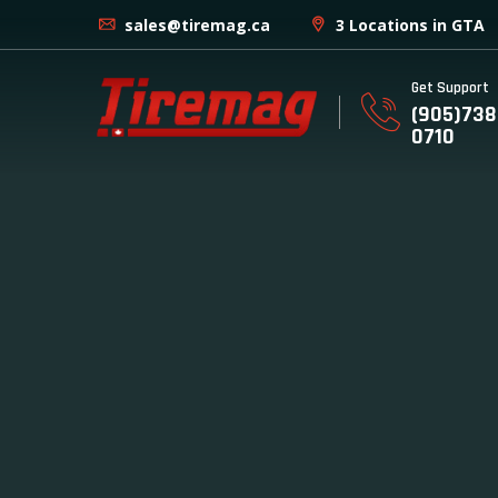
sales@tiremag.ca
3 Locations in GTA
Get Support
(905)738
0710