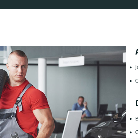
J
O
B
C