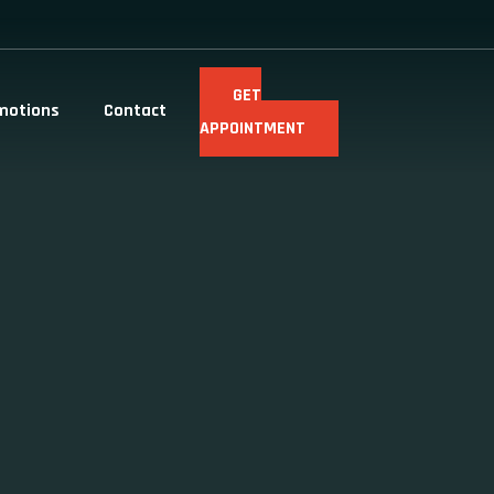
GET
motions
Contact
APPOINTMENT